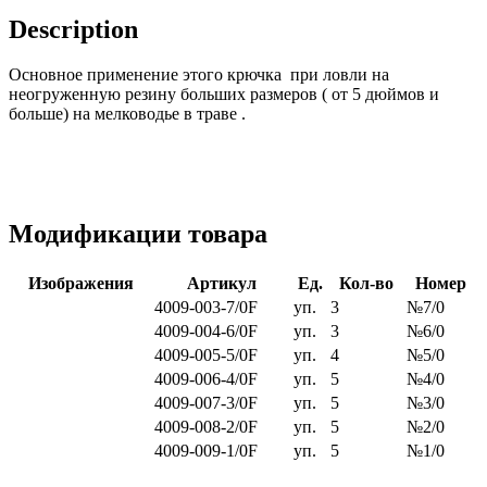
Description
Основное применение этого крючка при ловли на
неогруженную резину больших размеров ( от 5 дюймов и
больше) на мелководье в траве .
Модификации товара
Изображения
Артикул
Ед.
Кол-во
Номер
4009-003-7/0F
уп.
3
№7/0
4009-004-6/0F
уп.
3
№6/0
4009-005-5/0F
уп.
4
№5/0
4009-006-4/0F
уп.
5
№4/0
4009-007-3/0F
уп.
5
№3/0
4009-008-2/0F
уп.
5
№2/0
4009-009-1/0F
уп.
5
№1/0