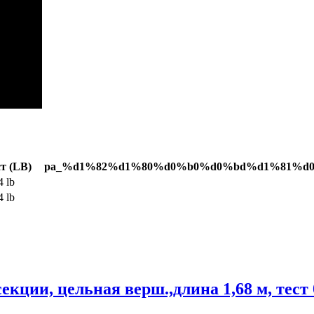
т (LB)
pa_%d1%82%d1%80%d0%b0%d0%bd%d1%81%d
4 lb
4 lb
ции, цельная верш.,длина 1,68 м, тест 0