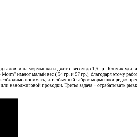
 для ловли на мормышки и джиг с весом до 1,5 гр. Кончик удил
io Morm” имеют малый вес ( 54 гр. и 57 гр.), благодаря этому ра
необходимо понимать, что обычный заброс мормышки редко превы
 или наноджиговой проводки. Третья задача – отрабатывать ры