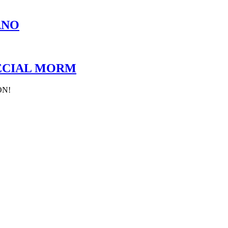
ANO
PECIAL MORM
ON!