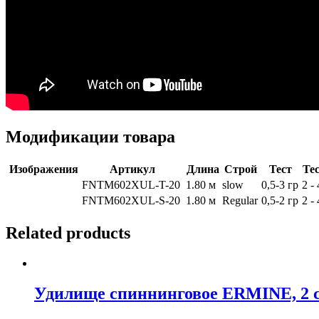
Модификации товара
Изображения
Артикул
Длина
Строй
Тест
Тес
FNTM602XUL-T-20
1.80 м
slow
0,5-3 гр
2 - 
FNTM602XUL-S-20
1.80 м
Regular
0,5-2 гр
2 - 
Related products
Удилище спиннинговое ERMINE, 2 сек