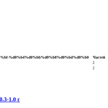
0%bf-%d0%b4%d0%bb%d0%b8%d0%bd%d0%b0
Частей
2
2
.3-1.0 г