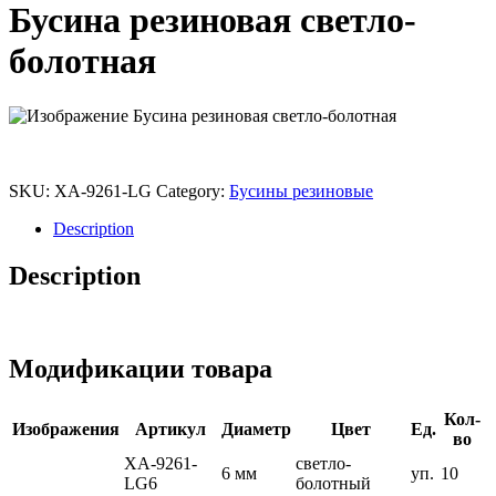
Бусина резиновая светло-
болотная
SKU:
XA-9261-LG
Category:
Бусины резиновые
Description
Description
Модификации товара
Кол-
Изображения
Артикул
Диаметр
Цвет
Ед.
во
XA-9261-
светло-
6 мм
уп.
10
LG6
болотный