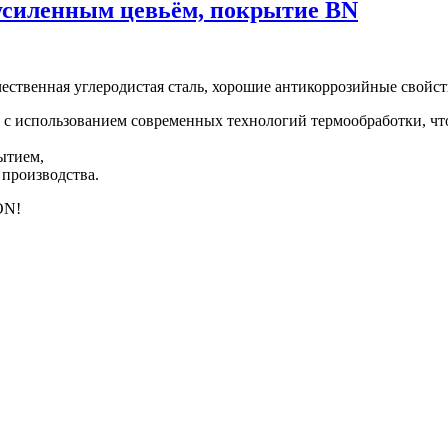
силенным цевьём, покрытие BN
чественная углеродистая сталь, хорошие антикоррозийные свойст
 с использованием современных технологий термообработки, чт
ытием,
 производства.
ON!