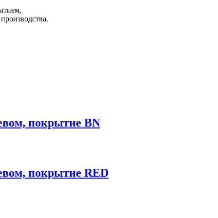
ытием,
 производства.
вом, покрытие BN
вом, покрытие RED